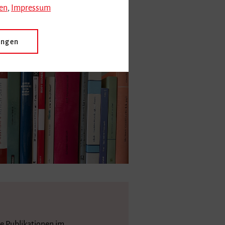
en
,
Impressum
Forschungsarbeiten
ungen
ie Publikationen im