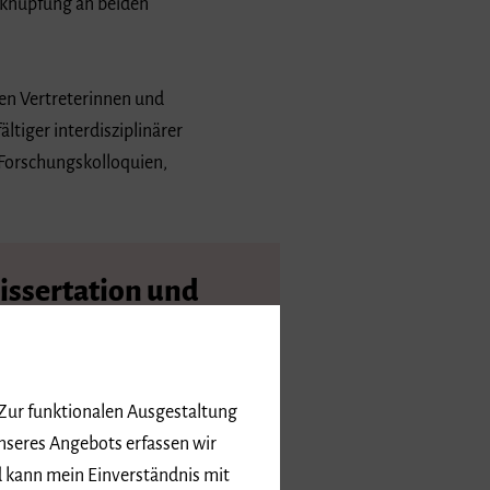
erknüpfung an beiden
en Vertreterinnen und
ltiger interdisziplinärer
Forschungskolloquien,
issertation und
abilitation
er finden Sie alle Dissertationen
d Habilitationen der Hochschule
 Zur funktionalen Ausgestaltung
r Musik Freiburg
nseres Angebots erfassen wir
d kann mein Einverständnis mit