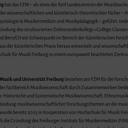
rg
hat das FZM – als eines der fünf Landeszentren der Musikhochs
der wissenschaftlichen und künstlerisch-theoretischen Fächer – 
ysiologie & Musikermedizin und Musikpädagogik – geführt. Insb
ündung des strukturierten Doktorandenkollegs »Collège Glarean
d Bern/CH ein Schwerpunkt im Bereich der Künstlerischen Forsc
aus der künstlerischen Praxis heraus entwickelt und wissenschaf
schule für Musik Freiburg zu einem europaweit beachteten Zentru
Musik und Universität Freiburg
bestehen am FZM für die Forsc
 der Fachbereich Musikwissenschaft durch Zusammenwirken beider
n: Historische und Systematische Musikwissenschaft, Ethnomusi
indung musikwissenschaftlicher Forschungsthemen an die musika
urde bereits 2005 in Kooperation von Hochschule für Musik Fre
ch die Gründung des Freiburger Instituts für Musikermedizin (FIM