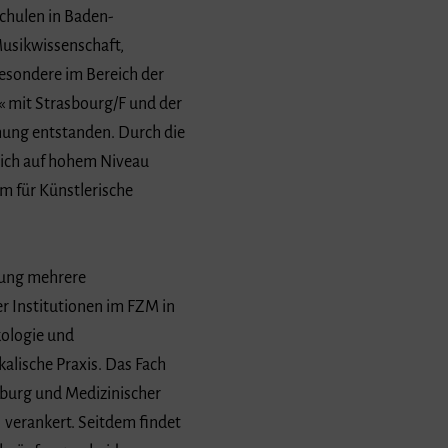
chulen in Baden-
Musikwissenschaft,
esondere im Bereich der
« mit Strasbourg/F und der
hung entstanden. Durch die
tlich auf hohem Niveau
m für Künstlerische
hung mehrere
 Institutionen im FZM in
kologie und
lische Praxis. Das Fach
iburg und Medizinischer
) verankert. Seitdem findet