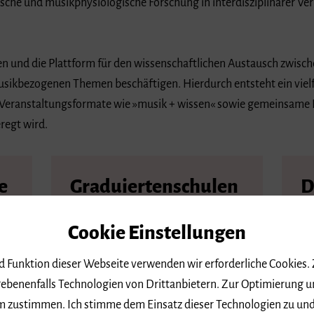
ische und musikphysiologische Forschung in interdisziplinärer V
 und die Plattform für den wissenschaftlichen Austausch zwisch
 musikbezogenen Themen beschäftigen. Hierdurch entsteht ein vielfä
 Veranstaltungsformate wie »musik + wissen« sowie gemeinsame 
regt wird.
e
Graduiertenschulen
D
H
cht
Hier erhalten Sie einen Überblick zu
Cookie Einstellungen
den drei Graduiertenschulen
Hi
un
nd Funktion dieser Webseite verwenden wir erforderliche Cookies.
fü
ebenenfalls Technologien von Drittanbietern. Zur Optimierung u
 dem zustimmen. Ich stimme dem Einsatz dieser Technologien zu un