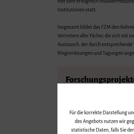
hier sehr erfolgreich musikermedizin
Institutionen statt.
Insgesamt bildet das FZM den Rahmen
Vertretern aller Fächer, die sich mit
Austausch, der durch entsprechende
Ringvorlesungen und Tagungen ange
Forschungsprojekt
Hier gelangen Sie zu einer Übersi
der Forschungsprojekte im FZM
Für die korrekte Darstellung u
des Angebots nutzen wir geg
statistische Daten, falls Sie