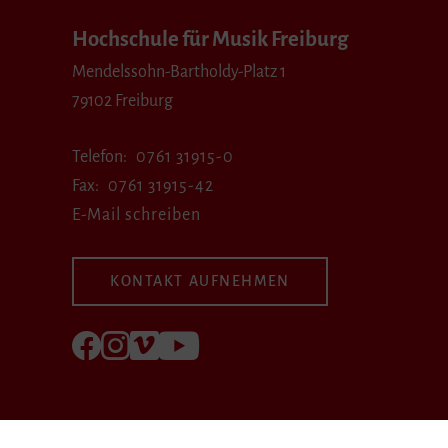
Hochschule für Musik Freiburg
Mendelssohn-Bartholdy-Platz 1
79102 Freiburg
Telefon
0761 31915-0
Fax
0761 31915-42
E-Mail schreiben
KONTAKT AUFNEHMEN
Folgen Sie uns auf Facebook
Folgen Sie uns auf Instagram
Besuchen Sie uns bei Vimeo
Besuchen Sie uns bei youtube