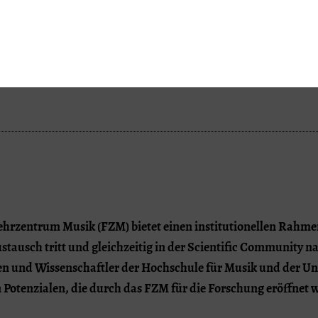
ehrzentrum Musik (FZM) bietet einen institutionellen Rahm
stausch tritt und gleichzeitig in der Scientific Community n
en und Wissenschaftler der Hochschule für Musik und der Uni
 Potenzialen, die durch das FZM für die Forschung eröffnet 