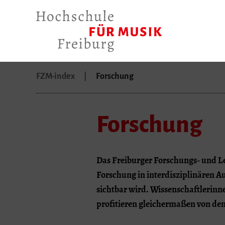
FZM-index
Forschung
Forschung
Das Freiburger Forschungs- und L
Forschung in interdisziplinären Au
sichtbar wird. Wissenschaftlerinn
profitieren gleichermaßen von den