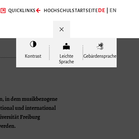
DE
EN
QUICKLINKS
HOCHSCHULSTARTSEITE
Kontrast
Leichte
Gebärdensprache
Sprache
en, in dem musikbezogene
ational und international
versität Freiburg
werden.