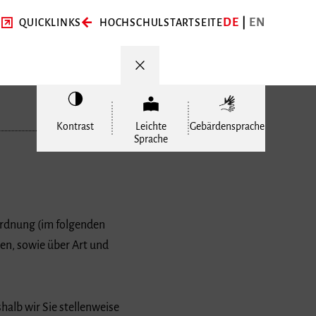
DE
EN
QUICKLINKS
HOCHSCHULSTARTSEITE
Kontrast
Leichte
Gebärdensprache
Sprache
ordnung (im folgenden
en, sowie über Art und
halb wir Sie stellenweise