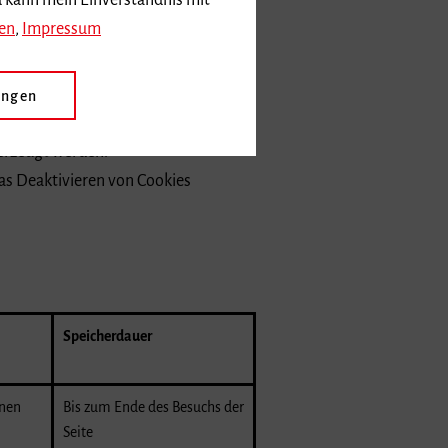
d kann mein Einverständnis mit
en
,
Impressum
ird auf diese bei der
ungen
 erzeugt werden.
das Deaktivieren von Cookies
Speicherdauer
onen
Bis zum Ende des Besuchs der
Seite