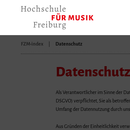
FZM-index
Datenschutz
Datenschut
Als Verantwortlicher im Sinne der 
DSGVO) verpflichtet, Sie als betroff
Umfang der Datennutzung durch uns a
Aus Gründen der Einheitlichkeit verw