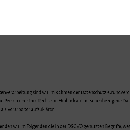
z
Datenverarbeitung sind wir im Rahmen der Datenschutz-Grundver
ene Person über Ihre Rechte im Hinblick auf personenbezogene Dat
ls Verarbeiter aufzuklären.
enden wir im Folgenden die in der DSGVO genutzten Begriffe, wes