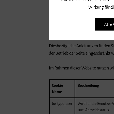
statistische Daten, falls Sie
nächsten Besuch zu speichern und/o
Wirkung für di
Sofern auf unserer Seite Module von 
Beschreibung der jeweiligen Verarbe
Alle
Sie können in Ihrem Browser Cookies 
Diesbezügliche Anleitungen finden Si
der Betrieb der Seite eingeschränkt 
Im Rahmen dieser Website nutzen wi
Cookie
Beschreibung
Name
be_typo_user
Wird für die Benutzer
zum Anmeldestatus.