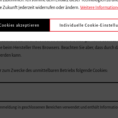
 dem zustimmen. Ich stimme dem Einsatz dieser Technologien zu un
der zu Zwecken der Auswertung.
e Zukunft jederzeit widerrufen oder ändern.
Weitere Information
Dritten eingesetzt werden, welche ihrerseits Cookies verwenden, w
itungstätigkeit eingegangen.
 Cookies akzeptieren
Individuelle Cookie-Einstell
löschen oder Ihren Browser so einstellen, dass gar keine Cookies
e beim Hersteller Ihres Browsers. Beachten Sie aber, dass durch 
werden kann.
r zum Zwecke des unmittelbaren Betriebs folgende Cookies:
-Anmeldung in geschlossenen Bereichen verwendet und enthält Informati