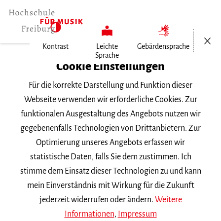
Menü öf
Kontrast
Leichte
Gebärdensprache
Sprache
FZM-index
Cookie Einstellungen
Für die korrekte Darstellung und Funktion dieser
Das FZM
Webseite verwenden wir erforderliche Cookies. Zur
funktionalen Ausgestaltung des Angebots nutzen wir
Das Freiburger Forschungs- und Lehrzentrum Musik
gegebenenfalls Technologien von Drittanbietern. Zur
(FZM) ist eine gemeinsame Einrichtung der Hochschule
Optimierung unseres Angebots erfassen wir
für Musik Freiburg und der Albert-Ludwigs-Universität
statistische Daten, falls Sie dem zustimmen. Ich
Freiburg. Die musikbezogene Forschung und Lehre
stimme dem Einsatz dieser Technologien zu und kann
beider Institutionen werden hier unter einem Dach
mein Einverständnis mit Wirkung für die Zukunft
zusammengeführt und Wissenschaft und
jederzeit widerrufen oder ändern.
Weitere
Musizierpraxis verbunden.
Informationen
,
Impressum