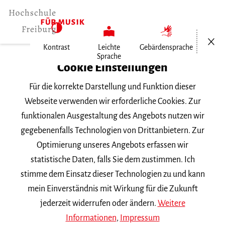
Menü öf
Kontrast
Leichte
Gebärdensprache
Sprache
FZM-index
Cookie Einstellungen
Veranstaltungen
Für die korrekte Darstellung und Funktion dieser
Öffentlich
Webseite verwenden wir erforderliche Cookies. Zur
Musik und Ländlichkeit.…
funktionalen Ausgestaltung des Angebots nutzen wir
gegebenenfalls Technologien von Drittanbietern. Zur
Donnerstag, 3. Juli 2025, 10 Uhr
Optimierung unseres Angebots erfassen wir
Freiburg, Zentrum für Populäre Kultur und
statistische Daten, falls Sie dem zustimmen. Ich
Musik
stimme dem Einsatz dieser Technologien zu und kann
ZUM THEMA
mein Einverständnis mit Wirkung für die Zukunft
jederzeit widerrufen oder ändern.
Weitere
Musik und Ländlichkeit.
Informationen
,
Impressum