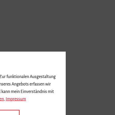
aal.
 Zur funktionalen Ausgestaltung
 June 2025) in the
nseres Angebots erfassen wir
uditorium of the Musicological
d kann mein Einverständnis mit
en
,
Impressum
 founded in 2021 by the Freiburg
ly the only one of its kind in Europe
ungen