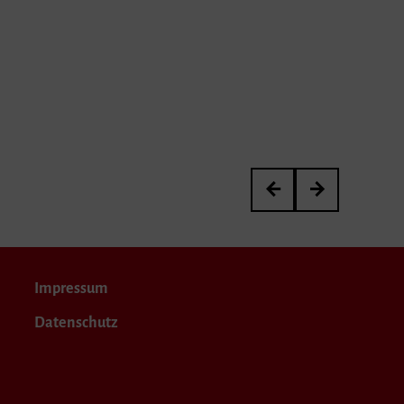
»now i lay me down to d
Viola Days
Impressum
Datenschutz