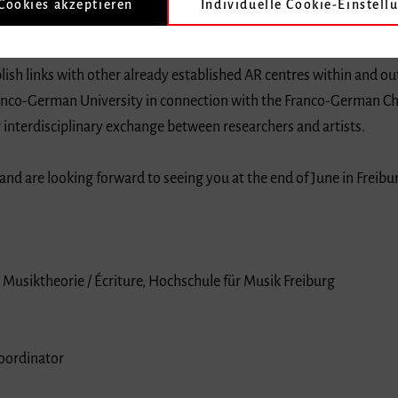
rains highly skilled musicians who are mobile and able to apply the
rence will be the first on artistic research in music to be held wit
lish links with other already established AR centres within and o
nco-German University in connection with the Franco-German Chai
r interdisciplinary exchange between researchers and artists.
 and are looking forward to seeing you at the end of June in Freibu
 Musiktheorie / Écriture, Hochschule für Musik Freiburg
oordinator