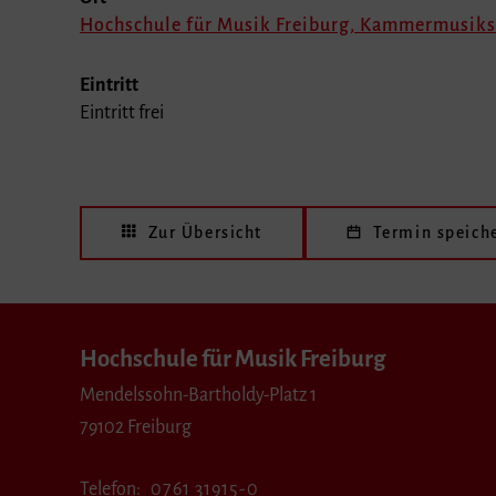
Hochschule für Musik Freiburg, Kammermusiks
Eintritt
Eintritt frei
Zur Übersicht
Termin speich
Hochschule für Musik Freiburg
Mendelssohn-Bartholdy-Platz 1
79102 Freiburg
Telefon
0761 31915-0