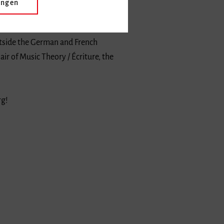
ir research expertise and performance
hin the cultural landscape of the
utside the German and French
r of Music Theory / Écriture, the
rg!