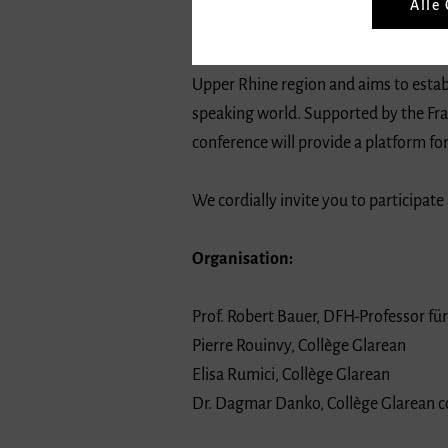
in the field of musical practice. It t
skills anywhere in the world. Our confe
Upper Rhine region and aims to estab
speaking world. Supported by the Fra
conference will provide a platform fo
We cordially invite you to participate
Organisation:
Prof. Robert Bauer, DFH-Professor für
Pierre Rouinvy, Collège Glarean
Elisa Rumici, Collège Glarean
Dr. Dagmar Danko, Collège Glarean c