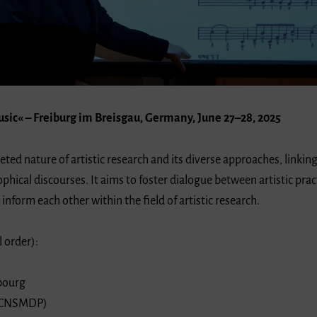
usic« – Freiburg im Breisgau, Germany, June 27–28, 2025
eted nature of artistic research and its diverse approaches, link
ophical discourses. It aims to foster dialogue between artistic pr
nform each other within the field of artistic research.
 order):
sbourg
s (CNSMDP)