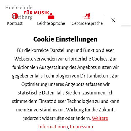
Menü öf
Kontrast
Leichte Sprache
Gebärdensprache
FZM-index
Cookie Einstellungen
Veranstaltungen
Für die korrekte Darstellung und Funktion dieser
Öffentlich
Webseite verwenden wir erforderliche Cookies. Zur
20 Jahre Freiburger Institut für…
funktionalen Ausgestaltung des Angebots nutzen wir
gegebenenfalls Technologien von Drittanbietern. Zur
Donnerstag, 7. Mai 2026, 12 Uhr
Optimierung unseres Angebots erfassen wir
Hochschule für Musik Freiburg
statistische Daten, falls Sie dem zustimmen. Ich
ZUM THEMA
stimme dem Einsatz dieser Technologien zu und kann
mein Einverständnis mit Wirkung für die Zukunft
20 Jahre Freiburger Institut
jederzeit widerrufen oder ändern.
Weitere
für Musikermedizin (FIM) –
Informationen
,
Impressum