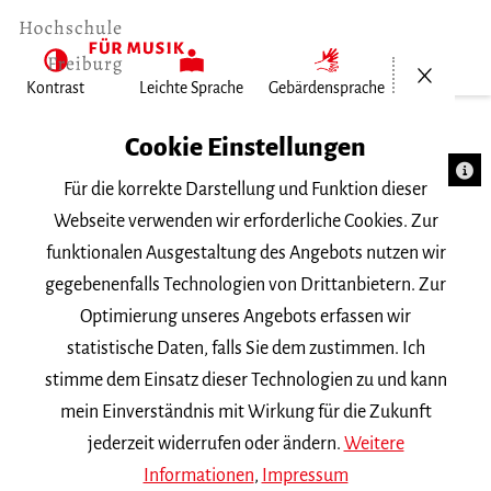
Menü öf
Kontrast
Leichte Sprache
Gebärdensprache
Cookie Einstellungen
Für die korrekte Darstellung und Funktion dieser
Webseite verwenden wir erforderliche Cookies. Zur
funktionalen Ausgestaltung des Angebots nutzen wir
FZM-index
gegebenenfalls Technologien von Drittanbietern. Zur
Veranstaltungen
Optimierung unseres Angebots erfassen wir
Nummer 2014/1
statistische Daten, falls Sie dem zustimmen. Ich
stimme dem Einsatz dieser Technologien zu und kann
heute
2018
2017
2016
2015
2014
mein Einverständnis mit Wirkung für die Zukunft
jederzeit widerrufen oder ändern.
Weitere
Im gewählten Jahr können keine Veranstaltungen gefunden
Informationen
,
Impressum