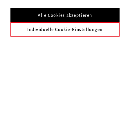
werden.
Alle Cookies akzeptieren
Individuelle Cookie-Einstellungen
Hochschule für Musik Freiburg
Mendelssohn-Bartholdy-Platz 1
79102 Freiburg
Telefon
0761 31915-0
Fax
0761 31915-42
E-Mail schreiben
KONTAKT AUFNEHMEN
Folgen Sie uns auf Facebook
Folgen Sie uns auf Instagram
Besuchen Sie uns bei Vimeo
Besuchen Sie uns bei y