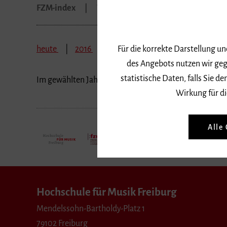
FZM-index
Veranstaltungen
Nummer 201
heute
2016
2015
2014
2013
201
Für die korrekte Darstellung u
des Angebots nutzen wir geg
statistische Daten, falls Sie
Im gewählten Jahr können keine Veranstaltungen gef
Wirkung für di
Alle
Hochschule für Musik Freiburg
Mendelssohn-Bartholdy-Platz 1
79102 Freiburg